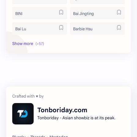
BINI
Bai Jingting
Bai Lu
Barbie Hsu
Becky Armstrong
Bright Vachirawit
Chen Duling
Chen Xingxu
Chen Zheyuan
Cheng Xiao
Cheng Yi
DEL48
Dilireba
Disband
Tonboriday.com
Tonboriday - Asian showbiz is at its peak.
Esther Yu
Gulf Kanawut
Huang Yang Tian Tian
Huang Zitao